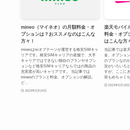
mineo（マイネオ）の月額料金・オ
楽天モバイ
プションは？おススメなのはこんな
料金・オプ
方々！
はこんな方
mineoは㈱オプテージが運営する格安SIMキャ
当記事では楽
リアです。格安SIMキャリアの老舗で、大手
金、オプショ
キャリアではできない独自のプランやオプシ
のプランなのか
ョンなど格安SIMキャリアならではの商品の
況がいろいろ
充実度が高いキャリアです。 当記事では
すが、ここに
mineoのプランと料金、オプションの解説。
容もめちゃくち
ど...
2023年5月19日
2023年5月24日