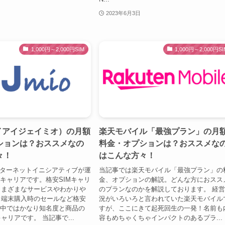
2023年6月3日
1,000円～2,000円SIM
1,000円～2,000円SI
（アイアイジェイミオ）の月額
楽天モバイル「最強プラン」の月
ションは？おススメなの
料金・オプションは？おススメな
々！
はこんな方々！
㈱インターネットイニシアティブが運
当記事では楽天モバイル「最強プラン」の
Mキャリアです。格安SIMキャリ
金、オプションの解説。どんな方におスス
さまざまなサービスやわかりや
のプランなのかを解説しております。 経
、端末購入時のセールなど格安
況がいろいろと言われていた楽天モバイル
の中ではかなり知名度と商品の
すが、ここにきて起死回生の一発！名前も
ャリアです。 当記事で...
容もめちゃくちゃインパクトのあるプラ...