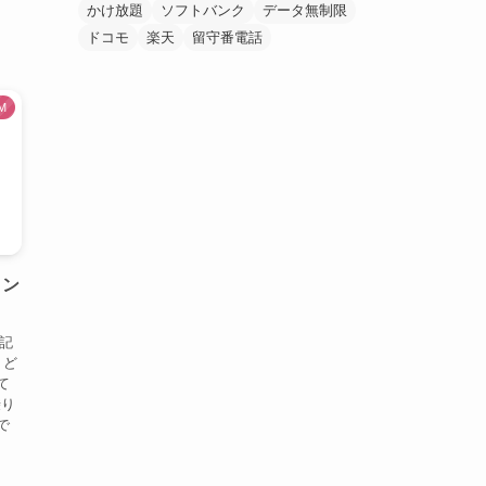
かけ放題
ソフトバンク
データ無制限
ドコモ
楽天
留守番電話
M
ョン
当記
。ど
て
乗り
で