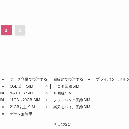
1
2
データ容量で検討する
回線網で検討する
プライバシーポリ
3GB以下 SIM
ドコモ回線SIM
IM
4～10GB SIM
au回線SIM
IM
11GB～20GB SIM
ソフトバンク回線SIM
21GB以上 SIM
楽天モバイル回線SIM
データ無制限
©
しむなび！.