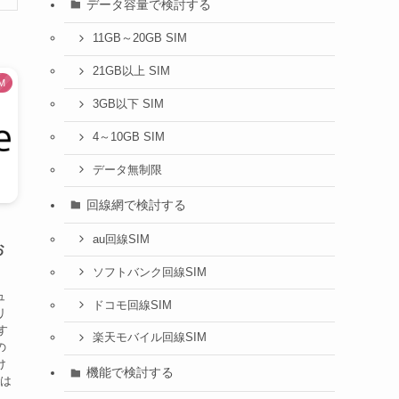
データ容量で検討する
11GB～20GB SIM
21GB以上 SIM
M
3GB以下 SIM
4～10GB SIM
データ無制限
回線網で検討する
au回線SIM
お
ソフトバンク回線SIM
ュ
ドコモ回線SIM
リ
す
楽天モバイル回線SIM
の
け
機能で検討する
では