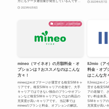
方にもデータ通信量が発生しているんです...
2023年6月7日
2023年6月8日
1,000円～2,000円SIM
mineo（マイネオ）の月額料金・オ
IIJmio
プションは？おススメなのはこんな
料金・オプ
方々！
はこんな方
mineoは㈱オプテージが運営する格安SIMキャ
IIJmioは
リアです。格安SIMキャリアの老舗で、大手
営する格安SI
キャリアではできない独自のプランやオプシ
アの老舗で、
ョンなど格安SIMキャリアならではの商品の
すい料金体系
充実度が高いキャリアです。 当記事では
SIMキャリア
mineoのプランと料金、オプションの解説。
充実度が高いキ