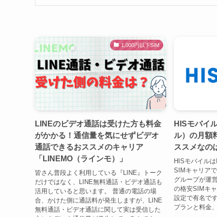
1,000円以下SIM
LINEのビデオ通話は受けた方も料金
HISモバイ
がかかる！通信量を気にせずビデオ
ル）の月額
通話できるおススメのキャリア
ススメなの
「LINEMO（ラインモ）」
HISモバイルはH
SIMキャリア
皆さん普段よく利用している『LINE』トーク
グループが運営
だけではなく、LINE無料通話・ビデオ通話も
の格安SIMキ
活用していると思います。 普通の電話の場
設定で有名です
合、かけた側に通話料が発生しますが、LINE
プランと料金、
無料通話・ビデオ通話に関して実は受信した